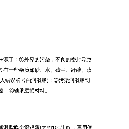
源于：①外界的污染，不良的密封导致
染有一些杂质如砂、水、碳尘、纤维、蒸
入错误牌号的润滑脂)；③污染润滑脂到
擦；④轴承磨损材料。
脂膜变得很薄(大约100斗m)，再用便