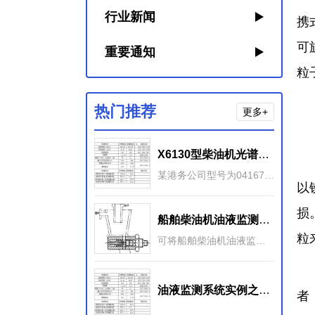
行业新闻
携
可
重要通知
粒
热门推荐
更多+
③
X6130型柴油机光谱、铁谱和理化分析监测
针
某港务公司型号为04167、04168、04404的三台集装箱拖车均配置X6130柴油发动机。对这三台柴油机的油液监测结果很好地反映了这些发动机的磨损状况。
以
损
船舶柴油机油液监测的数据来源
粒
可将船舶柴油机油液监测的各类数据列举如下：一： 基本数据 ：基本数据包括性能参数、摩擦副、润滑剂、安装调试和维 护保养规范等数据。1） 性能参数主要是指功率、转速、排气温度
分
油液监测系统实例之诊断船舶柴油机轴瓦异常磨损
者