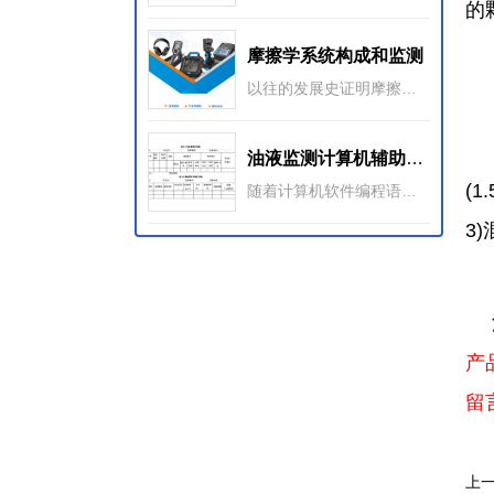
的
摩擦学系统构成和监测
以往的发展史证明摩擦学的诞生不仅仅是创造新的名词术语问题，它标志着在理论和实践上的飞跃，表明了对摩擦、磨损和润滑这三个 古老而又现实的自然和工程现象开始采用了系统研究和应用的思维方法。
④
润
油液监测计算机辅助系统
(
随着计算机软件编程语言的进步，尤其是面向对象的编程语言的出现，出现了大量运用Visual C++、Visual Basic、Foxpro、Delph不同语言工具结合数据库技术开发的油液监测计算机辅助系统。计算机辅助系统更注重对油液监测整个油液分析流程的辅助管理。
3
产
留
上