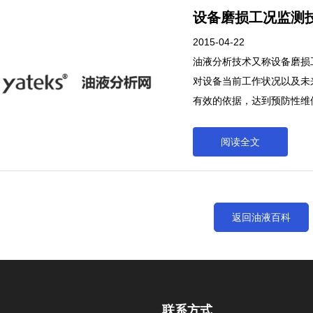
式都是离线的，必须有分析
设备磨损工况监测
的实验室进行分析，然后才
杂、分析成本较高的缺点，
2015-04-22
增加。
油液分析技术又称设备磨损
对设备当前工作状况以及未
有效的依据，达到预防性维
时，设备的运行信息会在油
化学性质的变化；油液中设
阅读全文
油液分析技术又称设备磨损
对设备当前工作状况以及未
有效的依据，达到预防性维
返回油液百科
时，设备的运行信息会在油
化学性质的变化；油液中设
联系方式