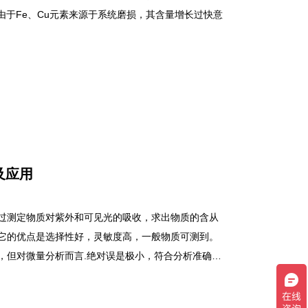
由于Fe、Cu元素来源于系统磨损，其含量增长过快意
。
及应用
过测定物质对紫外和可见光的吸收，求出物质的含从
它的优点是选择性好，灵敏度高，一般物质可测到。
，但对微量分析而言.绝对误是极小，符合分析准确度
操作便捷，应用广泛，在化工、环保、氏药、卫生、生
的组成和结构。紫外—可见分光光度法是通过测定物