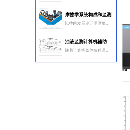
摩擦学系统构成和监测
以往的发展史证明摩擦学的诞生不仅仅是创造新的名词术语问题，它标志着在理论和实践上的飞跃，表明了对摩擦、磨损和润滑这三个 古老而又现实的自然和工程现象开始采用了系统研究和应用的思维方法。
油液监测计算机辅助系统
随着计算机软件编程语言的进步，尤其是面向对象的编程语言的出现，出现了大量运用Visual C++、Visual Basic、Foxpro、Delph不同语言工具结合数据库技术开发的油液监测计算机辅助系统。计算机辅助系统更注重对油液监测整个油液分析流程的辅助管理。