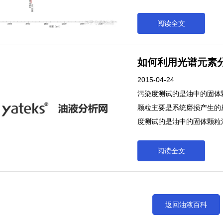
因其波长通常出现在红外区段，故称作红外
润滑油中水分、积炭、硫化
阅读全文
辐射都有光谱。由原子的核
子的振动转动能级跃迁形成
如何利用光谱元素分
段，故称作红外光谱。
2015-04-24
污染度测试的是油中的固体
颗粒主要是系统磨损产生的磨
度测试的是油中的固体颗粒
主要是系统磨损产生的磨粒，包
阅读全文
返回油液百科