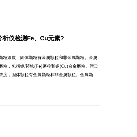
光谱。 利用红外光谱分析技术可获知
物、氧化污和抗磨剂等变化。从广义上讲，各种电磁
外电子能级跃迁所形成的光谱，属原子光谱，而由分
的光谱，为分子光谱。因其波长通常出现在红外区
析仪检测Fe、Cu元素?
颗粒浓度，固体颗粒有金属颗粒和非金属颗粒。金属
粒，包括钢/铸铁(Fe)磨粒和铜(Cu)合金磨粒。污染
浓度，固体颗粒有金属颗粒和非金属颗粒。金属颗粒
括钢/铸铁(Fe)磨粒和铜(Cu)合金磨粒。