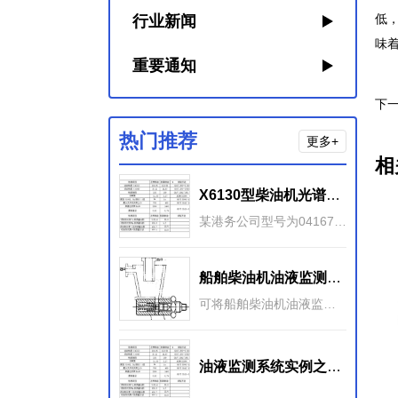
低
行业新闻
味
重要通知
下一
热门推荐
更多+
相
X6130型柴油机光谱、铁谱和理化分析监测
某港务公司型号为04167、04168、04404的三台集装箱拖车均配置X6130柴油发动机。对这三台柴油机的油液监测结果很好地反映了这些发动机的磨损状况。
船舶柴油机油液监测的数据来源
可将船舶柴油机油液监测的各类数据列举如下：一： 基本数据 ：基本数据包括性能参数、摩擦副、润滑剂、安装调试和维 护保养规范等数据。1） 性能参数主要是指功率、转速、排气温度
油液监测系统实例之诊断船舶柴油机轴瓦异常磨损