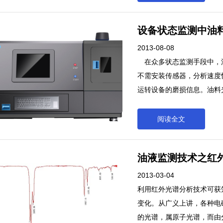
质对紫外和可见光的吸收，
是选择性好，灵敏度高，一
设备状态监测中油
量分析而言.绝对误是极小
应用广泛，在化工、环保、
2013-08-08
结构。
在众多状态监测手段中，
不需安装传感器，分析速度
运转设备的磨损信息。油料
含量，并跟踪其变化趋势，
多状态监测手段中，油料光
阅读全文
装传感器，分析速度快，结
备的磨损信息。油料光谱分
油液监测技术之红
并跟踪其变化趋势，由此来
2013-03-04
利用红外光谱分析技术可获
变化。从广义上讲，各种电
的光谱，属原子光谱，而由