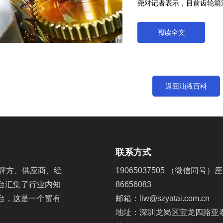
尧对记者表示，目前齿轮箱
为国内风电业主的观念的缺
而忽视系统运行的隐患。齿
阅读全文
及源于技术的壁垒和观念的
断技术中心市场总监王振尧
组上应用不多，主要是因为
返回油液百科
某些业主更看重发电量，而
联系方式
牌方、供应商、经
19065037505 （微信同号）座
台汇集了行业内知
86656083
台，这是一个富有
邮箱：liw@szyatai.com.cn
地址：深圳龙岗区宝龙四路亚