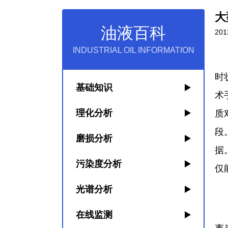
大
油液百科
201
INDUSTRIAL OIL INFORMATION
现
时
基础知识
术
理化分析
质
段
磨损分析
据
污染度分析
仅
光谱分析
船
在线监测