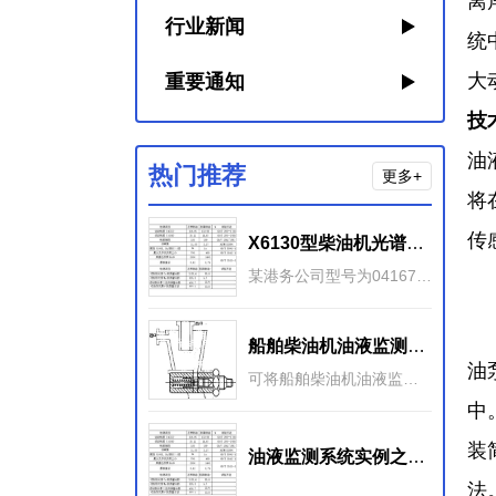
离
行业新闻
统
大
重要通知
技
油
热门推荐
更多+
将
传
X6130型柴油机光谱、铁谱和理化分析监测
某港务公司型号为04167、04168、04404的三台集装箱拖车均配置X6130柴油发动机。对这三台柴油机的油液监测结果很好地反映了这些发动机的磨损状况。
船
船舶柴油机油液监测的数据来源
油
可将船舶柴油机油液监测的各类数据列举如下：一： 基本数据 ：基本数据包括性能参数、摩擦副、润滑剂、安装调试和维 护保养规范等数据。1） 性能参数主要是指功率、转速、排气温度
中
装
油液监测系统实例之诊断船舶柴油机轴瓦异常磨损
法