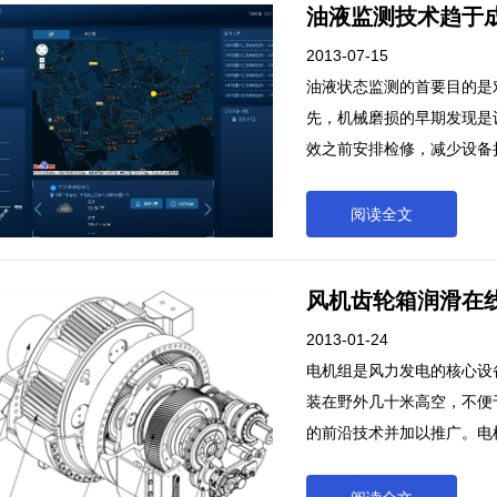
油液监测技术趋于
2013-07-15
油液状态监测的首要目的是
先，机械磨损的早期发现是
效之前安排检修，减少设备
故障停机与定期检修对生产
高了生产率。油液状态监测
阅读全文
现与预警。首先，机械磨损
严重磨损与失效之前安排检
风机齿轮箱润滑在
修时间，减少故障停机与定
间隔时间，提高了生产率。
2013-01-24
电机组是风力发电的核心设
装在野外几十米高空，不便
的前沿技术并加以推广。电
70%。风力发电机组由于
析，因此在线监测已经成为