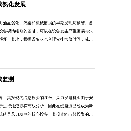
成熟化发展
对油品劣化、污染和机械磨损的早期发现与预警。首
设备视情维修的基础，可以在设备发生严重磨损与失
损坏；其次，根据设备状态合理安排检修时间，减少
的影响；再次，提高了设备的平均故障间隔时间，提
的首要目的是对油品劣化、污染和机械磨损的早期发
的早期发现是设备视情维修的基础，可以在设备发生
修，减少设备损坏；其次，根据设备状态合理安排检
线监测
期检修对生产的影响；再次，提高了设备的平均故障
备，其投资约占总投资的70%。风力发电机组由于安
于进行油液取样离线分析，因此在线监测已经成为新
机组是风力发电的核心设备，其投资约占总投资的
安装在野外几十米高空，不便于进行油液取样离线分
新的前沿技术并加以推广。