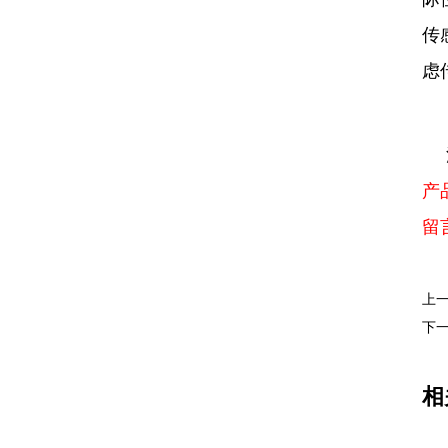
传
虑
产
留
上
下
相