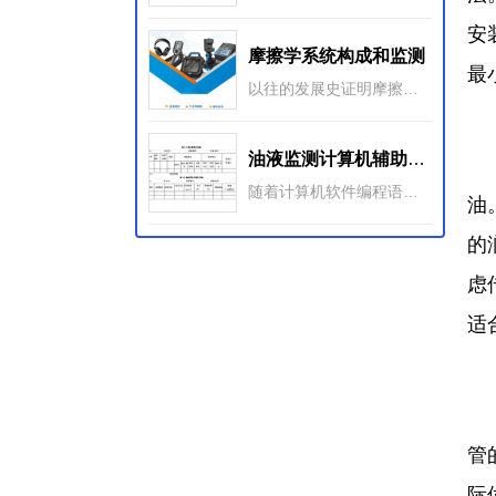
安
摩擦学系统构成和监测
最
以往的发展史证明摩擦学的诞生不仅仅是创造新的名词术语问题，它标志着在理论和实践上的飞跃，表明了对摩擦、磨损和润滑这三个 古老而又现实的自然和工程现象开始采用了系统研究和应用的思维方法。
油液监测计算机辅助系统
在
随着计算机软件编程语言的进步，尤其是面向对象的编程语言的出现，出现了大量运用Visual C++、Visual Basic、Foxpro、Delph不同语言工具结合数据库技术开发的油液监测计算机辅助系统。计算机辅助系统更注重对油液监测整个油液分析流程的辅助管理。
油
的
虑
适
对
管
际