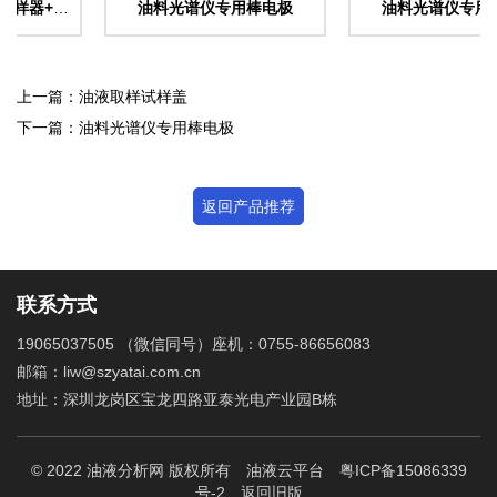
油液取样器套装（取样器+取样瓶+取样管）
油料光谱仪专用棒电极
油料光谱仪专用盘电
上一篇：油液取样试样盖
下一篇：油料光谱仪专用棒电极
返回产品推荐
联系方式
19065037505 （微信同号）座机：0755-86656083
邮箱：liw@szyatai.com.cn
地址：深圳龙岗区宝龙四路亚泰光电产业园B栋
© 2022 油液分析网 版权所有
油液云平台
粤ICP备15086339
号-2
返回旧版