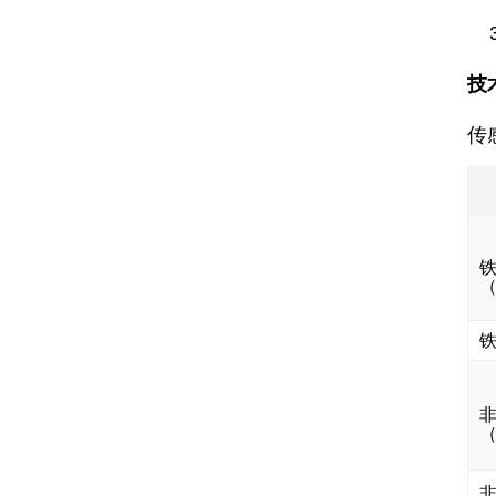
3
技
传
铁
铁
非
非