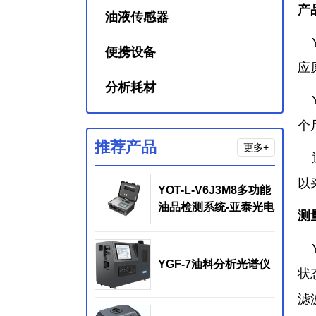
产
油液传感器
Y
便携设备
应
分析耗材
Y
个
推荐产品
更多+
通
以
YOT-L-V6J3M8多功能
油品检测系统-亚泰光电
测
Y
YGF-7油料分析光谱仪
状
滤