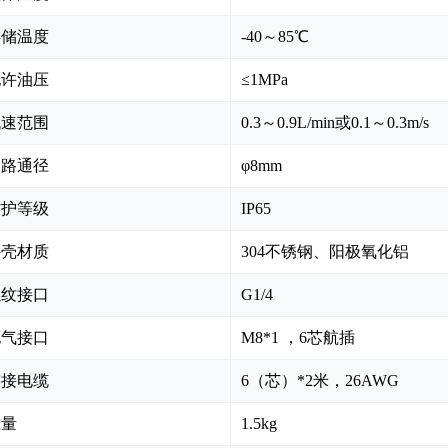
存储温度
-40～85℃
允许油压
≤1MPa
流速范围
0.3～0.9L/min或0.1～0.3m/s
油路通径
φ8mm
防护等级
IP65
外壳材质
304不锈钢、阳极氧化铝
螺纹接口
G1/4
电气接口
M8*1 ，6芯航插
连接电缆
6（芯）*2米，26AWG
重量
1.5kg