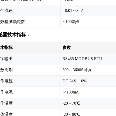
预估流速
0.01～3m/s
有效检测颗粒数
≤100颗/S
感器技术指标：
技术指标
参数
数字输出
RS485 MODBUS RTU
计数周期
300～3600S可调
工作电压
DC 24V±10%
工作电流
＜100mA
工作温度
-20～70℃
流体温度
-20～80℃