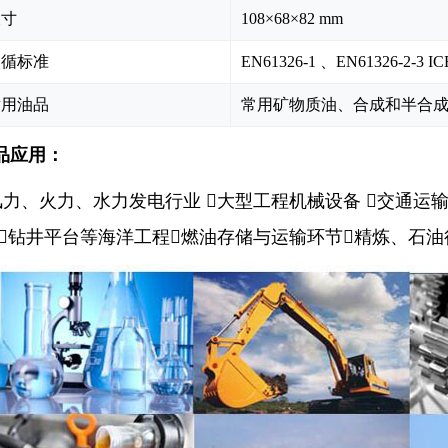
尺寸
108×68×82
mm
遵循标准
EN61326‐1 、EN61326‐2‐3 I
适用油品
常用矿物质油、合成和半合
品应用：
风力、火力、水力发电行业
大型工程机械设备
交通运
钻井平台等海洋工程
燃油存储与运输环节
精炼、石油