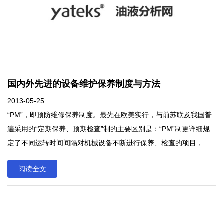
清楚的理解到了他们身上独具一格的神奇魔力，这也就是在油品检
测身上清楚体现出来的不一样的方案，那么针对不同的用油量，就
需要用不同的方案进行细致的划分，就此之上我们就可以有效的了
解到了在着最初中体现出来的独有的格局，并且还可以真正的实现
了这种长久共存的模式，而这也正是在油品检测中所得到的方案。
国内外先进的设备维护保养制度与方法
2013-05-25
“PM”，即预防维修保养制度。最先在欧美实行，与前苏联及我国普
遍采用的“定期保养、预期检查”制的主要区别是：“PM”制更详细规
定了不同运转时间间隔对机械设备不断进行保养、检查的项目，发
现问题应立即按规定要求进行处理（修复或更换有关部件）；而不
阅读全文
明确规定大、中修的时间间隔，以减少对总成及部件过早地进行拆
卸、分解造成的不必要损坏和更换。“PM”，即预防维修保养制度。
最先在欧美实行，与前苏联及我国普遍采用的“定期保养、预期检
查”制的主要区别是：“PM”制更详细规定了不同运转时间间隔对机械