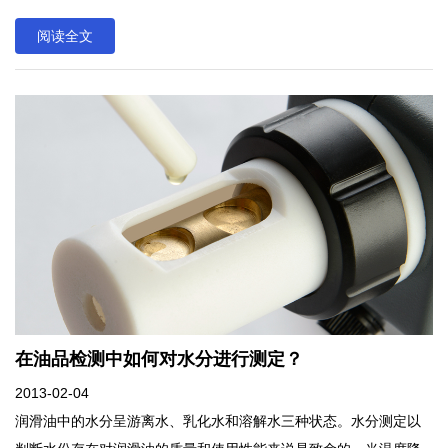
滑油的粘度时，试样流动时间又可增加到900秒(15分钟)，其主要目
阅读全文
的是限制液体在毛细管中流动的速度，保证液体在毛细管内为层流
状态，若液体流速过快，超过一定范围，使有规则的层流运动受到
破坏，使流体质点交错而又混乱地向前运动变成紊流，这样就不符
合层流状态的粘度测定公式，同时流动时间过短，读数也易出现误
差，使计算结果偏差太大。在动力粘度及运动粘度测定中，规定
γ40、γ50、γ100粘度测定时，试样在毛细管中流动时间为300±180
秒；在测定γ20液体燃料油粘度时，试样流动时间可减少到60秒；而
在测定0℃及0℃以下高粘度润滑油的粘度时，试样流动时间又可增
加到900秒(15分钟)，其主要目的是限制液体在毛细管中流动的速
度，保证液体在毛细管内为层流状态，若液体流速过快，超过一定
范围，使有规则的层流运动受到破坏，使流体质点交错而又混乱地
向前运动变成紊流，这样就不符合层流状态的粘度测定公式，同时
在油品检测中如何对水分进行测定？
流动时间过短，读数也易出现误差，使计算结果偏差太大。
2013-02-04
润滑油中的水分呈游离水、乳化水和溶解水三种状态。水分测定以