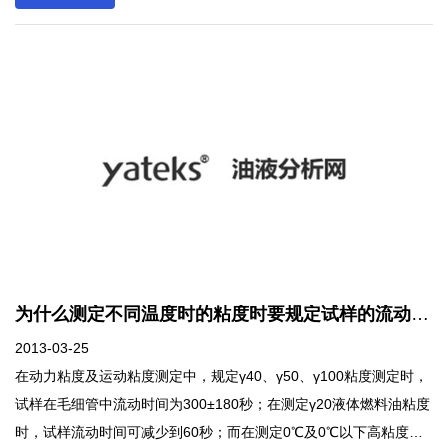
气缸压力不足。然后，做气缸漏气量和曲轴箱窜气量的试验，查明
气缸压力不足的原因。 如发动机功率不足，其影响因素较多。除调
整不当的因素外，通过对故障的分析知，主要原因在于磨损带来的
密封性能下降。测定的方法是，待发动机运转至正常工作温度后，
拆下各缸喷油器并用气缸压力表在启动转速下分别测定每个缸的压
力，测完后装复喷油器。如实测值比规定值低5%或各缸的压力差达
5%—8%时，即认为气缸压力不足。然后，做气缸漏气量和曲轴箱窜
气量的试验，查明气缸压力不足的原因。
为什么测定不同温度时的粘度时要规定试样的流动时间？
2013-03-25
在动力粘度及运动粘度测定中，规定γ40、γ50、γ100粘度测定时，
试样在毛细管中流动时间为300±180秒；在测定γ20液体燃料油粘度
时，试样流动时间可减少到60秒；而在测定0℃及0℃以下高粘度润