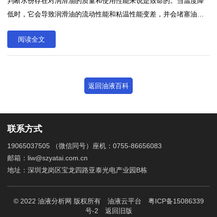
判断水份存在对润滑油的质量和使用性能来说是致命的。当温度降
低时，它会导致润滑油的流动性能和粘温性能变差，并会堵塞油路
和滤清器;当温度升高时，水会汽化而导致油路产生气阻，同时还会
阅读全文
使油品乳化，进而降低油品的粘度，甚至破坏油膜，是润滑效果降
低。润滑油中的水分呈游离水、乳化水和溶解水三种状态。水分测
定以判断水份存在对润滑油的质量和使用性能来说是致命的。当温
度降低时，它会导致润滑油的流动性能和粘温性能变差，并会堵塞
返回油液百科
油路和滤清器;当温度升高时，水会汽化而导致油路产生气阻，同时
还会使油品乳化，进而降低油品的粘度，甚至破坏油膜，是润滑效
果降低。
联系方式
19065037505 （微信同号）座机：0755-86656083
邮箱：liw@szyatai.com.cn
地址：深圳龙岗区宝龙四路亚泰光电产业园B栋
© 2022 油液分析网 版权所有
油液云平台
粤ICP备15086339
号-2
返回旧版