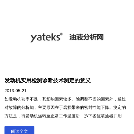
行，仅取1、2滴油样即可对油品作出定性判断。这种快速简便的方
法，在生产现场具有很强的实用性。
发动机实用检测诊断技术测定的意义
2013-05-21
如发动机功率不足，其影响因素较多。除调整不当的因素外，通过
对故障的分析知，主要原因在于磨损带来的密封性能下降。测定的
方法是，待发动机运转至正常工作温度后，拆下各缸喷油器并用气
缸压力表在启动转速下分别测定每个缸的压力，测完后装复喷油
阅读全文
器。如实测值比规定值低5%或各缸的压力差达5%—8%时，即认为