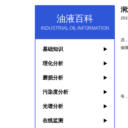
润
油液百科
201
INDUSTRIAL OIL INFORMATION
况
保
基础知识
理化分析
油
磨损分析
油
润
污染度分析
等
光谱分析
润
在线监测
主