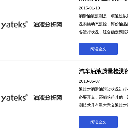
2015-01-19
润滑油液监测是一项通过以
况实施动态监控，评价油品
备运行状况，综合确定预报
策的技术，对保障设备安全
低油耗、减少维修成本、提
阅读全文
通过以润滑油液分析为手段
价油品质量、油液的工况，
汽车油液质量检测
定预报和诊断设备存在的潜
备安全运行、延长设备的使
2013-05-07
本、提高维修质量等起着重
通过对润滑油污染状况进行
必要开支，还能获得其他一
测技术具有重大意义通过对
不仅能节省巨大的不必要开
益，研究润滑油在线检测技
阅读全文