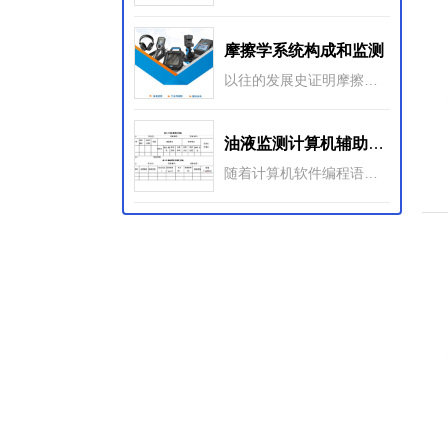
摩擦学系统构成和监测
以往的发展史证明摩擦学的诞生不仅仅是创造新的名词术语问题，它标志着在理论和实践上的飞跃，表明了对摩擦、磨损和润滑这三个 古老而又现实的自然和工程现象开始采用了系统研究和应用的思维方法。
油液监测计算机辅助系统
随着计算机软件编程语言的进步，尤其是面向对象的编程语言的出现，出现了大量运用Visual C++、Visual Basic、Foxpro、Delph不同语言工具结合数据库技术开发的油液监测计算机辅助系统。计算机辅助系统更注重对油液监测整个油液分析流程的辅助管理。