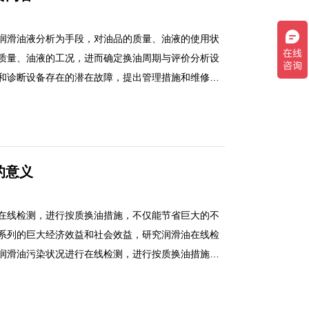
润滑油液分析为手段，对油品的质量、油液的使用状
质量、油液的工况，进而确定换油周期与评价分析设
和诊断设备存在的潜在故障，提出管理措施和维修决
运行、延长设备的使用寿命、正确评估油液品质、降
高维修质量等起着重要的作用。润滑油液监测是一项
，对油品的质量、油液的使用状况实施动态监控，评
进而确定换油周期与评价分析设备运行状况，综合确
的意义
在故障，提出管理措施和维修决策的技术，对保障设
用寿命、正确评估油液品质、降低油耗、减少维修成
要的作用。
在线检测，进行按质换油措施，不仅能节省巨大的不
系列的巨大经济效益和社会效益，研究润滑油在线检
润滑油污染状况进行在线检测，进行按质换油措施，
支，还能获得其他一系列的巨大经济效益和社会效
术具有重大意义