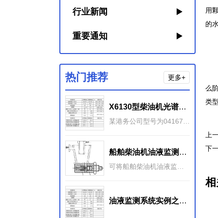
用
行业新闻
的
重要通知
润
磨
热门推荐
更多+
么
类
X6130型柴油机光谱、铁谱和理化分析监测
某港务公司型号为04167、04168、04404的三台集装箱拖车均配置X6130柴油发动机。对这三台柴油机的油液监测结果很好地反映了这些发动机的磨损状况。
上
下
船舶柴油机油液监测的数据来源
可将船舶柴油机油液监测的各类数据列举如下：一： 基本数据 ：基本数据包括性能参数、摩擦副、润滑剂、安装调试和维 护保养规范等数据。1） 性能参数主要是指功率、转速、排气温度
相
油液监测系统实例之诊断船舶柴油机轴瓦异常磨损