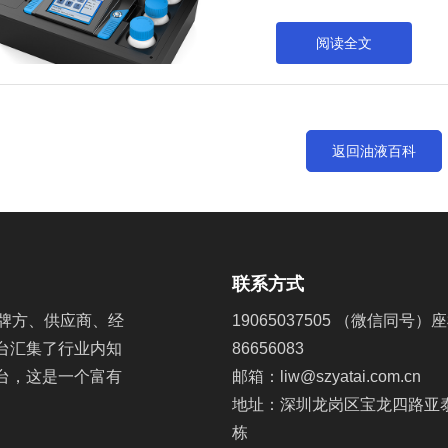
油液分析，可以对油液颗粒
及其日常维护和保养，液压
阅读全文
返回油液百科
联系方式
牌方、供应商、经
19065037505 （微信同号）座
台汇集了行业内知
86656083
台，这是一个富有
邮箱：liw@szyatai.com.cn
地址：深圳龙岗区宝龙四路亚
栋