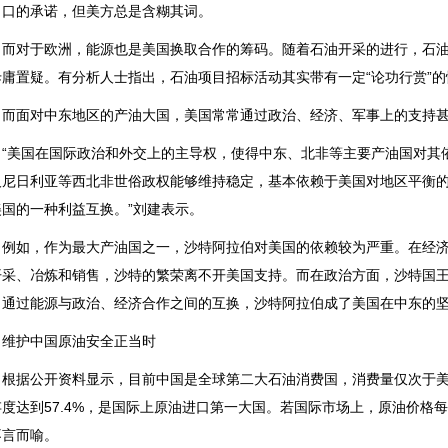
出口的承诺，但美方总是含糊其词。
对于欧洲，能源也是美国换取合作的筹码。随着石油开采的进行，石油
毋庸置疑。有分析人士指出，石油项目招标活动其实带有一定“论功行赏”
面对中东地区的产油大国，美国常常通过政治、经济、军事上的支持甚
美国在国际政治和外交上的主导权，使得中东、北非等主要产油国对其依
及尼日利亚等西北非世俗政权能够维持稳定，基本依赖于美国对地区平衡
美国的一种利益互换。”刘建表示。
如，作为最大产油国之一，沙特阿拉伯对美国的依赖较为严重。在经济
开采、冶炼和销售，沙特的繁荣离不开美国支持。而在政治方面，沙特国
。通过能源与政治、经济合作之间的互换，沙特阿拉伯成了美国在中东的
护中国原油安全正当时
据公开资料显示，目前中国是全球第二大石油消费国，消费量仅次于美国。
存度达到57.4%，是国际上原油进口第一大国。若国际市场上，原油价格每
不言而喻。