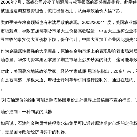
006年7月，高盛公司改变了能源所占权重很高的高盛商品指数。此举
，被迫迅速调整投资组合，慌忙出售石油，从而导致油价大幅下跌。
似手法在粮食领域也有淋漓尽致的表现。2003/2004年度，美国农业
的市场观点，导致芝加哥期货市场大豆价格高歌猛进，中国大豆压榨企业
大豆丰收的事实使大豆价格下跌，保守估计，中国大豆加工企业因此损失4
为金融属性极强的大宗商品，原油在金融市场上的表现影响着市场对后
石油总量。华尔街资本集团掌握了期货市场上炒买炒卖的能力，这可能导
此，美国著名地缘政治学家、经济学家威廉·恩道尔指出，20多年来，
，而是被高盛、摩根大通、摩根士丹利等华尔街投行控制的。通过在纽约
格。
对石油定价的控制可能是除海洛因定价之外世界上最秘而不宣的行当。”
价控制：一种制敌的武器
果说，石油的金融属性使得华尔街集团可以通过原油期货市场的定价权
言，更是国际政治经济博弈中的利器。