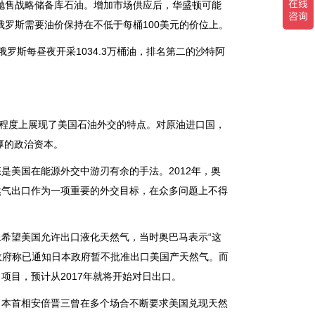
售战略储备库石油。增加市场供应后，华盛顿可能
罗斯需要油价保持在不低于每桶100美元的价位上。
斯每昼夜开采1034.3万桶油，排名第二的沙特阿
程度上展现了美国石油外交的特点。对原油进口国，
厚的政治资本。
美国在能源外交中游刃有余的手法。2012年，奥
然气出口作为一项重要的外交目标，在众多问题上不得
上希望美国允许出口液化天然气，当时奥巴马表示“这
政府称已通知日本政府暂不批准出口美国产天然气。而
口项目，预计从2017年就将开始对日出口。
本首相安倍晋三曾在多个场合不断要求美国兑现天然