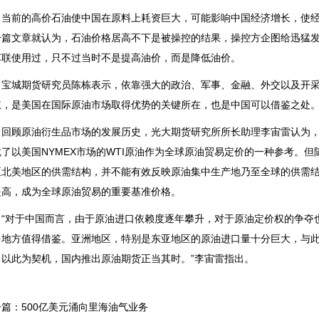
前的高价石油使中国在原料上耗资巨大，可能影响中国经济增长，使经
一篇文章就认为，石油价格居高不下是被操控的结果，操控方企图给迅猛发
苏联使用过，只不过当时不是提高油价，而是降低油价。
城期货研究员陈栋表示，依靠强大的政治、军事、金融、外交以及开采
权，是美国在国际原油市场取得优势的关键所在，也是中国可以借鉴之处
顾原油衍生品市场的发展历史，光大期货研究所所长助理李宙雷认为，
就了以美国NYMEX市场的WTI原油作为全球原油贸易定价的一种参考。
至北美地区的供需结构，并不能有效反映原油集中生产地乃至全球的供需结
提高，成为全球原油贸易的重要基准价格。
对于中国而言，由于原油进口依赖度逐年攀升，对于原油定价权的争夺也
多地方值得借鉴。亚洲地区，特别是东亚地区的原油进口量十分巨大，与
，以此为契机，国内推出原油期货正当其时。”李宙雷指出。
篇：500亿美元涌向里海油气业务