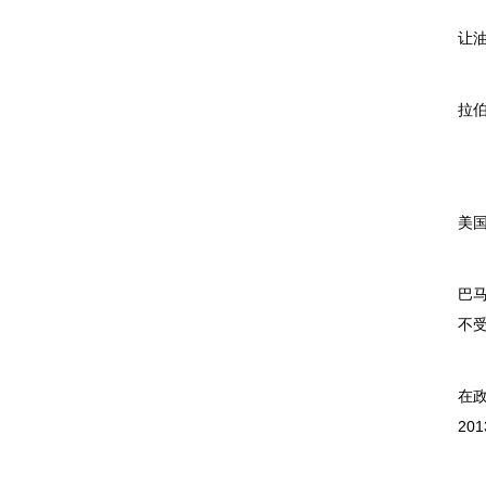
金
让
目
拉伯
石
“
美
通
巴
不
2
在
20
其