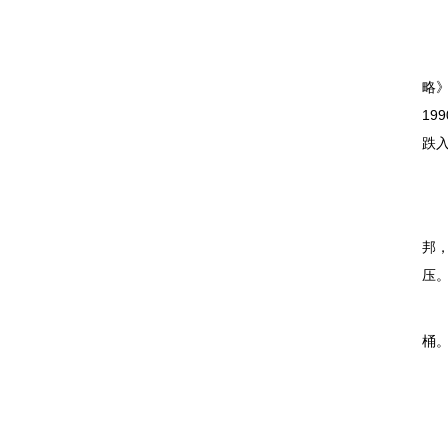
恩
在
略
1
跌
同
俄
邦
压
3
桶。
尽
“