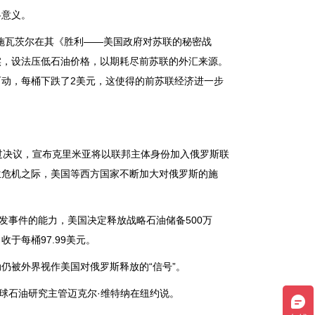
意义。
瓦茨尔在其《胜利——美国政府对苏联的秘密战
实，设法压低石油价格，以期耗尽前苏联的外汇来源。
声而动，每桶下跌了2美元，这使得的前苏联经济进一步
决议，宣布克里米亚将以联邦主体身份加入俄罗斯联
兰危机之际，美国等西方国家不断加大对俄罗斯的施
事件的能力，美国决定释放战略石油储备500万
于每桶97.99美元。
被外界视作美国对俄罗斯释放的“信号”。
球石油研究主管迈克尔·维特纳在纽约说。