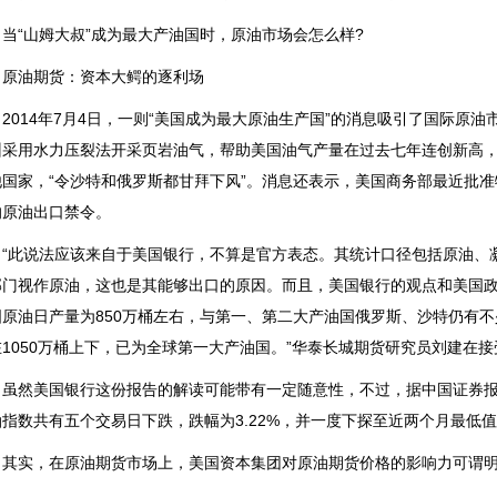
“山姆大叔”成为最大产油国时，原油市场会怎么样?
油期货：资本大鳄的逐利场
014年7月4日，一则“美国成为最大原油生产国”的消息吸引了国际原
州采用水力压裂法开采页岩油气，帮助美国油气产量在过去七年连创新高
他国家，“令沙特和俄罗斯都甘拜下风”。消息还表示，美国商务部最近批准
的原油出口禁令。
此说法应该来自于美国银行，不算是官方表态。其统计口径包括原油、凝
部门视作原油，这也是其能够出口的原因。而且，美国银行的观点和美国
国原油日产量为850万桶左右，与第一、第二大产油国俄罗斯、沙特仍有不
在1050万桶上下，已为全球第一大产油国。”华泰长城期货研究员刘建在
然美国银行这份报告的解读可能带有一定随意性，不过，据中国证券报记
油指数共有五个交易日下跌，跌幅为3.22%，并一度下探至近两个月最低
实，在原油期货市场上，美国资本集团对原油期货价格的影响力可谓