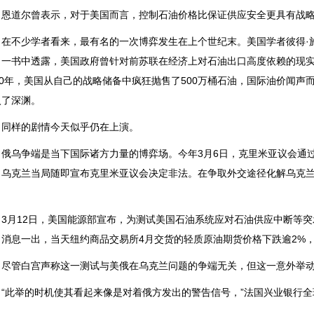
道尔曾表示，对于美国而言，控制石油价格比保证供应安全更具有战略
不少学者看来，最有名的一次博弈发生在上个世纪末。美国学者彼得·施
》一书中透露，美国政府曾针对前苏联在经济上对石油出口高度依赖的现
990年，美国从自己的战略储备中疯狂抛售了500万桶石油，国际油价闻
入了深渊。
样的剧情今天似乎仍在上演。
乌争端是当下国际诸方力量的博弈场。今年3月6日，克里米亚议会通过
，乌克兰当局随即宣布克里米亚议会决定非法。在争取外交途径化解乌克
。
月12日，美国能源部宣布，为测试美国石油系统应对石油供应中断等突发
消息一出，当天纽约商品交易所4月交货的轻质原油期货价格下跌逾2%，收
管白宫声称这一测试与美俄在乌克兰问题的争端无关，但这一意外举动仍
此举的时机使其看起来像是对着俄方发出的警告信号，”法国兴业银行全