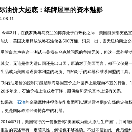
际油价大起底：纸牌屋里的资本魅影
4-08-11
年3月，在俄罗斯与乌克兰的博弈处于白热化之际，美国能源部突然宣
的能力，美国决定释放战略石油储备500万桶。消息一出，当天纽约商业交
管白宫声称这一测试与美俄在乌克兰问题的争端无关，但这一意外举动仍
实，无论是作为进口国还是出口国，原油对于美国而言，都不仅仅是一
衍生品成为美国追逐资本利益的场所、制约对手的武器和维系同盟的工具
对石油定价的控制可能是除海洛因定价之外世界上最秘而不宣的行当。”
去20多年来，石油价格上涨或者下降，跟供给和需求基本上没有关系。
果说，
石油
的金融属性使得华尔街集团可以通过原油期货市场的定价
言，更是国际政治经济博弈中的利器。
014年7月，美国银行的一份报告称“美国成为最大原油生产国”，并可能
份报告的表述带有一定随意性，解读也不够准确。不过即便如此，此后纽约原