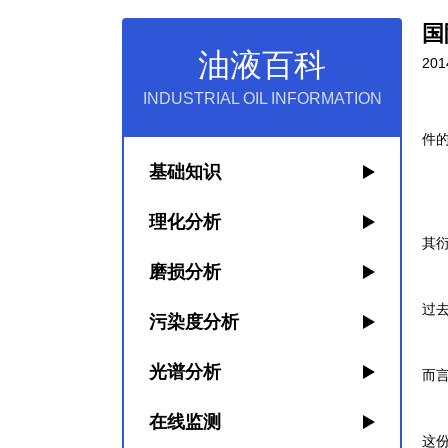
国
油液百科
201
INDUSTRIAL OIL INFORMATION
今
件
基础知识
尽
其
理化分析
其
磨损分析
“
过
污染度分析
如
光谱分析
而
2
在线监测
这