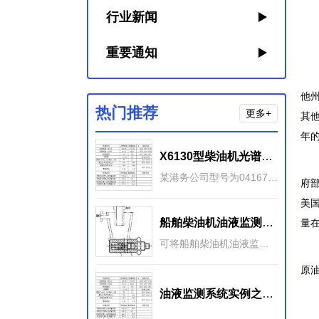
行业新闻
当
原
重要通知
2
他
热门推荐
更多+
其
年
X6130型柴油机光谱、铁谱和理化分析监测
“
某港务公司型号为04167、04168、04404的三台集装箱拖车均配置X6130柴油发动机。对这三台柴油机的油液监测结果很好地反映了这些发动机的磨损状况。
府
美
船舶柴油机油液监测的数据来源
量
可将船舶柴油机油液监测的各类数据列举如下：一： 基本数据 ：基本数据包括性能参数、摩擦副、润滑剂、安装调试和维 护保养规范等数据。1） 性能参数主要是指功率、转速、排气温度
虽
原
油液监测系统实例之诊断船舶柴油机轴瓦异常磨损
其