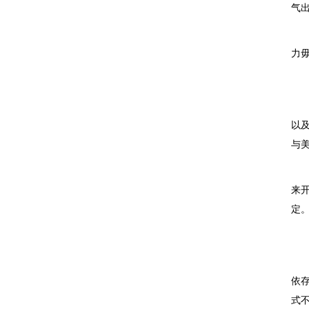
气
而
力
而
“
以
与
例
来
定
维
根
依
式