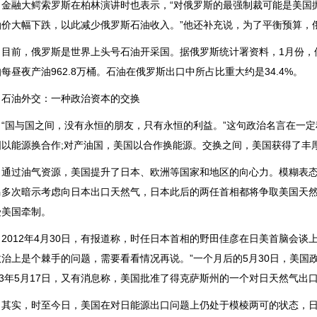
融大鳄索罗斯在柏林演讲时也表示，“对俄罗斯的最强制裁可能是美国抛
油价大幅下跌，以此减少俄罗斯石油收入。”他还补充说，为了平衡预算，俄
前，俄罗斯是世界上头号石油开采国。据俄罗斯统计署资料，1月份，俄罗
每昼夜产油962.8万桶。石油在俄罗斯出口中所占比重大约是34.4%。
油外交：一种政治资本的交换
国与国之间，没有永恒的朋友，只有永恒的利益。”这句政治名言在一定
国以能源换合作;对产油国，美国以合作换能源。交换之间，美国获得了丰
过油气资源，美国提升了日本、欧洲等国家和地区的向心力。模糊表态是
马多次暗示考虑向日本出口天然气，日本此后的两任首相都将争取美国天
受美国牵制。
012年4月30日，有报道称，时任日本首相的野田佳彦在日美首脑会谈
政治上是个棘手的问题，需要看看情况再说。”一个月后的5月30日，美国
13年5月17日，又有消息称，美国批准了得克萨斯州的一个对日天然气出
实，时至今日，美国在对日能源出口问题上仍处于模棱两可的状态，日