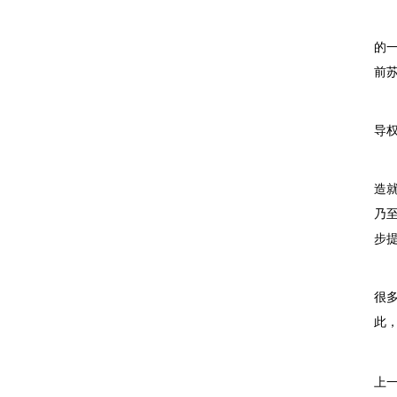
当
的
前
宝
导
回
造
乃
步
“
很
此
上一