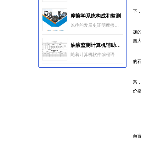
2
下
摩擦学系统构成和监测
类
以往的发展史证明摩擦学的诞生不仅仅是创造新的名词术语问题，它标志着在理论和实践上的飞跃，表明了对摩擦、磨损和润滑这三个 古老而又现实的自然和工程现象开始采用了系统研究和应用的思维方法。
加
国
油液监测计算机辅助系统
作
随着计算机软件编程语言的进步，尤其是面向对象的编程语言的出现，出现了大量运用Visual C++、Visual Basic、Foxpro、Delph不同语言工具结合数据库技术开发的油液监测计算机辅助系统。计算机辅助系统更注重对油液监测整个油液分析流程的辅助管理。
的
对
系
价
“
油
如
而